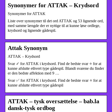
Synonymer for ATTAK – Krydsord
Synonymer for ATTAK
Liste over synonymer til det ord ATTAK og 53 lignende ord,
med samme længde der er nyttige til at kunne løse ordlege,
krydsord og lignende gådespil.
Attak Synonym
ATTAK – Krydsord
Svar ✓ for ATTAK i krydsord. Find de bedste svar ⭐ for at
kunne afslutte ethvert type gådespil. Blandt svarene du finder
er den bedste affektion med 9 …
Svar ✅ for ATTAK i krydsord. Find de bedste svar ⭐ for at
kunne afslutte ethvert type gådespil
ATTAK – tysk oversættelse – bab.la
dansk-tysk ordbog