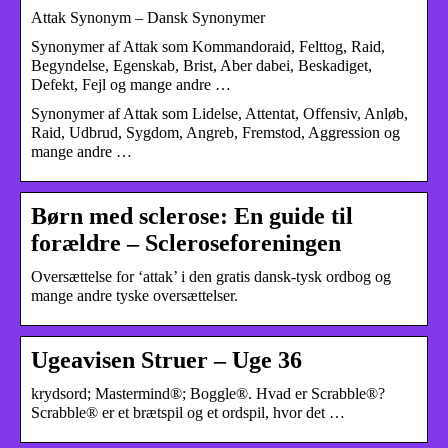
Attak Synonym – Dansk Synonymer
Synonymer af Attak som Kommandoraid, Felttog, Raid,
Begyndelse, Egenskab, Brist, Aber dabei, Beskadiget,
Defekt, Fejl og mange andre …
Synonymer af Attak som Lidelse, Attentat, Offensiv, Anløb,
Raid, Udbrud, Sygdom, Angreb, Fremstod, Aggression og
mange andre …
Børn med sclerose: En guide til
forældre – Scleroseforeningen
Oversættelse for ‘attak’ i den gratis dansk-tysk ordbog og
mange andre tyske oversættelser.
Ugeavisen Struer – Uge 36
krydsord; Mastermind®; Boggle®. Hvad er Scrabble®?
Scrabble® er et brætspil og et ordspil, hvor det …