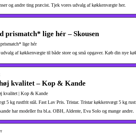
ser og andre ting præcist. Tjek vores udvalg af køkkenvægte her.
d prismatch* lige hér – Skousen
rismatch* lige hér
udvalg af køkkenvægte til både store og små opgaver. Køb din nye køk
t
 høj kvalitet – Kop & Kande
j kvalitet | Kop & Kande
t 5 kg rustfrit stål. Fast Lav Pris. Tristar. Tristar køkkenvægt 5 kg rust
nde har modeller fra bl.a. OBH, Aldente, Eva Solo og mange andre.
yr