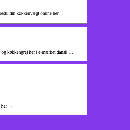
estil din køkkenvægt online her.
er og køkkengrej her i e-mærket dansk …
k her →