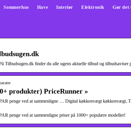
Sommerhus
Have
Interiør
Elektronik
Gør det 
ilbudsugen.dk
 Tilbudsugen.dk finder du alle ugens aktuelle tilbud og tilbudsaviser p
parater
0+ produkter) PriceRunner »
PAR penge ved at sammenligne … Digital køkkenvægt køkkenvægt, Tar
PAR penge ved at sammenligne priser på 1000+ populære modeller!