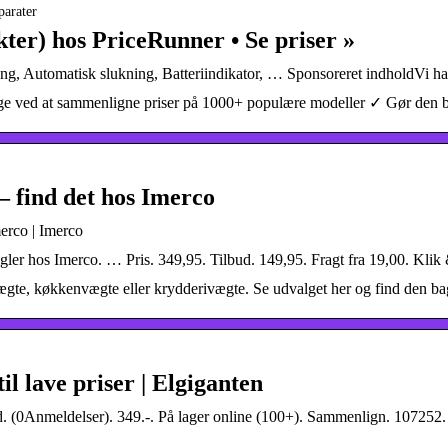
parater
er) hos PriceRunner • Se priser »
g, Automatisk slukning, Batteriindikator, … Sponsoreret indholdVi 
ved at sammenligne priser på 1000+ populære modeller ✓ Gør den b
 find det hos Imerco
erco | Imerco
er hos Imerco. … Pris. 349,95. Tilbud. 149,95. Fragt fra 19,00. Klik &
vægte, køkkenvægte eller krydderivægte. Se udvalget her og find den 
l lave priser | Elgiganten
 (0Anmeldelser). 349.-. På lager online (100+). Sammenlign. 10725