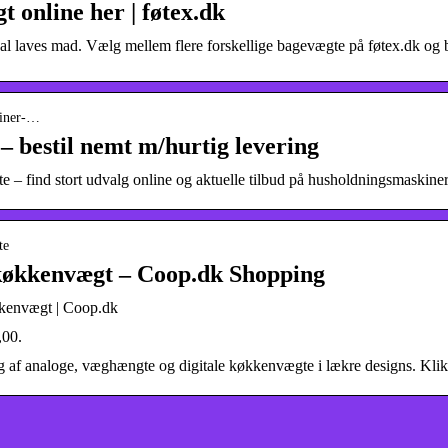
online her | føtex.dk
l laves mad. Vælg mellem flere forskellige bagevægte på føtex.dk og b
kiner-…
 bestil nemt m/hurtig levering
 – find stort udvalg online og aktuelle tilbud på husholdningsmaskin
te
l køkkenvægt – Coop.dk Shopping
kkenvægt | Coop.dk
,00.
 af analoge, væghængte og digitale køkkenvægte i lækre designs. Kli