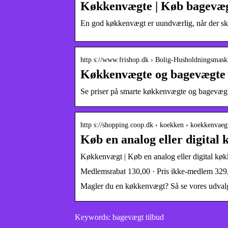
Køkkenvægte | Køb bagevægt 
En god køkkenvægt er uundværlig, når der ska
http s://www.frishop.dk › Bolig-Husholdningsmas
Køkkenvægte og bagevægte –
Se priser på smarte køkkenvægte og bagevægte
http s://shopping.coop.dk › koekken › koekkenvaeg
Køb en analog eller digita
Køkkenvægt | Køb en analog eller digital kø
Medlemsrabat 130,00 · Pris ikke-medlem 329
Magler du en køkkenvægt? Så se vores udvalg
Keywords: bagevægt tilbud