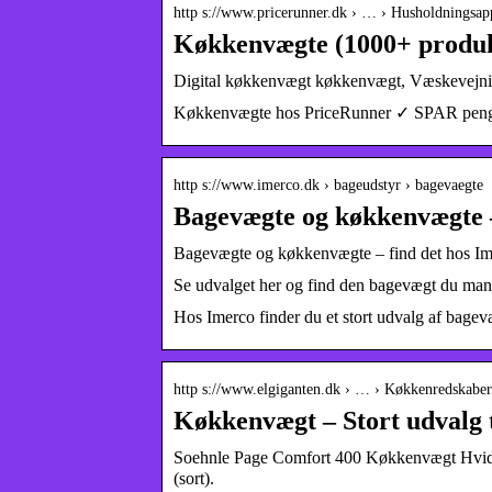
http s://www.pricerunner.dk › … › Husholdningsap
Køkkenvægte (1000+ produkt
Digital køkkenvægt køkkenvægt, Væskevejnin
Køkkenvægte hos PriceRunner ✓ SPAR penge 
http s://www.imerco.dk › bageudstyr › bagevaegte
Bagevægte og køkkenvægte –
Bagevægte og køkkenvægte – find det hos Im
Se udvalget her og find den bagevægt du mangl
Hos Imerco finder du et stort udvalg af bage
http s://www.elgiganten.dk › … › Køkkenredskaber
Køkkenvægt – Stort udvalg ti
Soehnle Page Comfort 400 Køkkenvægt Hvid.
(sort).