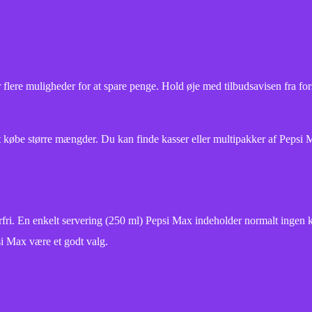
der flere muligheder for at spare penge. Hold øje med tilbudsavisen fra
t købe større mængder. Du kan finde kasser eller multipakker af Pepsi M
rfri. En enkelt servering (250 ml) Pepsi Max indeholder normalt ingen kal
si Max være et godt valg.