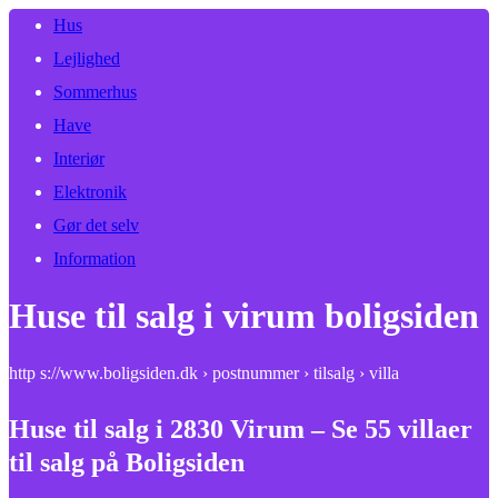
Hus
Lejlighed
Sommerhus
Have
Interiør
Elektronik
Gør det selv
Information
Huse til salg i virum boligsiden
http s://www.boligsiden.dk › postnummer › tilsalg › villa
Huse til salg i 2830 Virum – Se 55 villaer
til salg på Boligsiden