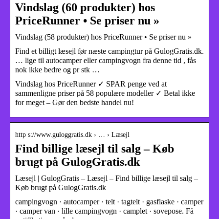
Vindslag (60 produkter) hos
PriceRunner • Se priser nu »
Vindslag (58 produkter) hos PriceRunner • Se priser nu »
Find et billigt læsejl før næste campingtur på GulogGratis.dk.
… lige til autocamper eller campingvogn fra denne tid , fås
nok ikke bedre og pr stk …
Vindslag hos PriceRunner ✓ SPAR penge ved at
sammenligne priser på 58 populære modeller ✓ Betal ikke
for meget – Gør den bedste handel nu!
http s://www.guloggratis.dk › … › Læsejl
Find billige læsejl til salg – Køb
brugt på GulogGratis.dk
Læsejl | GulogGratis – Læsejl – Find billige læsejl til salg –
Køb brugt på GulogGratis.dk
campingvogn · autocamper · telt · tagtelt · gasflaske · camper
· camper van · lille campingvogn · camplet · sovepose. Få