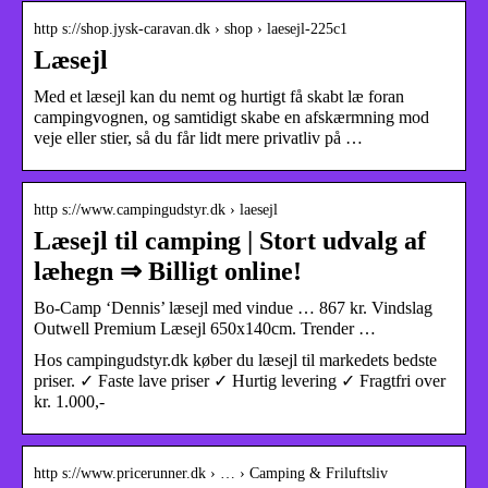
http s://shop.jysk-caravan.dk › shop › laesejl-225c1
Læsejl
Med et læsejl kan du nemt og hurtigt få skabt læ foran
campingvognen, og samtidigt skabe en afskærmning mod
veje eller stier, så du får lidt mere privatliv på …
http s://www.campingudstyr.dk › laesejl
Læsejl til camping | Stort udvalg af
læhegn ⇒ Billigt online!
Bo-Camp ‘Dennis’ læsejl med vindue … 867 kr. Vindslag
Outwell Premium Læsejl 650x140cm. Trender …
Hos campingudstyr.dk køber du læsejl til markedets bedste
priser. ✓ Faste lave priser ✓ Hurtig levering ✓ Fragtfri over
kr. 1.000,-
http s://www.pricerunner.dk › … › Camping & Friluftsliv