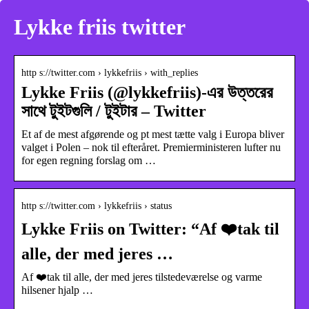
Lykke friis twitter
http s://twitter.com › lykkefriis › with_replies
Lykke Friis (@lykkefriis)-এর উত্তরের
সাথে টুইটগুলি / টুইটার – Twitter
Et af de mest afgørende og pt mest tætte valg i Europa bliver
valget i Polen – nok til efteråret. Premierministeren lufter nu
for egen regning forslag om …
http s://twitter.com › lykkefriis › status
Lykke Friis on Twitter: “Af ❤️tak til
alle, der med jeres …
Af ❤️tak til alle, der med jeres tilstedeværelse og varme
hilsener hjalp …