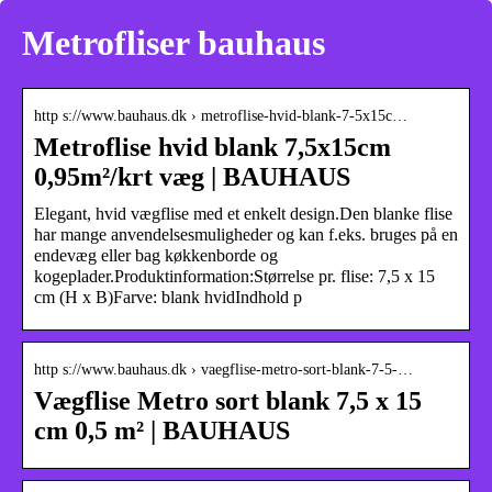
Metrofliser bauhaus
http s://www.bauhaus.dk › metroflise-hvid-blank-7-5x15c…
Metroflise hvid blank 7,5x15cm
0,95m²/krt væg | BAUHAUS
Elegant, hvid vægflise med et enkelt design.Den blanke flise
har mange anvendelsesmuligheder og kan f.eks. bruges på en
endevæg eller bag køkkenborde og
kogeplader.Produktinformation:Størrelse pr. flise: 7,5 x 15
cm (H x B)Farve: blank hvidIndhold p
http s://www.bauhaus.dk › vaegflise-metro-sort-blank-7-5-…
Vægflise Metro sort blank 7,5 x 15
cm 0,5 m² | BAUHAUS