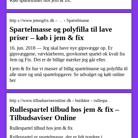
Køb spartelruller hos jem & fix.
http s://www.jemogfix.dk › … › Spartelmasse
Spartelmasse og polyfilla til lave
priser – køb i jem & fix
16. jun. 2018 — Jeg skal have nye gipsvægge op. Er
gipsvæggene, vævklæberen, grovkornet spartel ok kvali fra
Jem og Fix. Det er de billige mærker jeg går efter.
I jem & fix har vi masser af billig spartelmasse og polyfilla til
alle store og små spartelopgaver. Se udvalget og køb online
her
http s://www.tilbudsaviseronline.dk › butikker › rullespa…
Rullespartel tilbud hos jem & fix –
Tilbudsaviser Online
Rullespartel tilbud hos jem & fix
Rullespartel er spartelmasse, der er lidt tyndere i