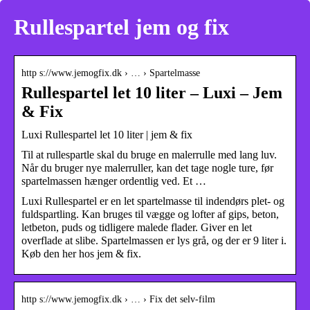
Rullespartel jem og fix
http s://www.jemogfix.dk › … › Spartelmasse
Rullespartel let 10 liter – Luxi – Jem
& Fix
Luxi Rullespartel let 10 liter | jem & fix
Til at rullespartle skal du bruge en malerrulle med lang luv.
Når du bruger nye malerruller, kan det tage nogle ture, før
spartelmassen hænger ordentlig ved. Et …
Luxi Rullespartel er en let spartelmasse til indendørs plet- og
fuldspartling. Kan bruges til vægge og lofter af gips, beton,
letbeton, puds og tidligere malede flader. Giver en let
overflade at slibe. Spartelmassen er lys grå, og der er 9 liter i.
Køb den her hos jem & fix.
http s://www.jemogfix.dk › … › Fix det selv-film