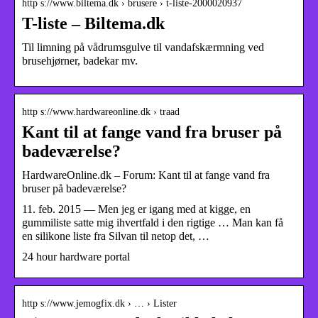
http s://www.biltema.dk › brusere › t-liste-2000020937
T-liste – Biltema.dk
Til limning på vådrumsgulve til vandafskærmning ved
brusehjørner, badekar mv.
http s://www.hardwareonline.dk › traad
Kant til at fange vand fra bruser på
badeværelse?
HardwareOnline.dk – Forum: Kant til at fange vand fra
bruser på badeværelse?
11. feb. 2015 — Men jeg er igang med at kigge, en
gummiliste satte mig ihvertfald i den rigtige … Man kan få
en silikone liste fra Silvan til netop det, …
24 hour hardware portal
http s://www.jemogfix.dk › … › Lister