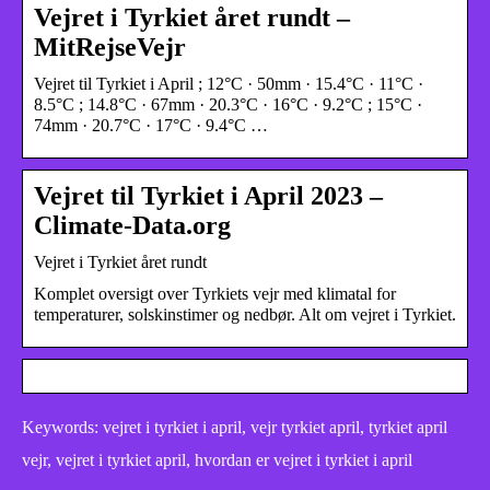
Vejret i Tyrkiet året rundt –
MitRejseVejr
Vejret til Tyrkiet i April ; 12°C · 50mm · 15.4°C · 11°C ·
8.5°C ; 14.8°C · 67mm · 20.3°C · 16°C · 9.2°C ; 15°C ·
74mm · 20.7°C · 17°C · 9.4°C …
Vejret til Tyrkiet i April 2023 –
Climate-Data.org
Vejret i Tyrkiet året rundt
Komplet oversigt over Tyrkiets vejr med klimatal for
temperaturer, solskinstimer og nedbør. Alt om vejret i Tyrkiet.
Keywords: vejret i tyrkiet i april, vejr tyrkiet april, tyrkiet april
vejr, vejret i tyrkiet april, hvordan er vejret i tyrkiet i april