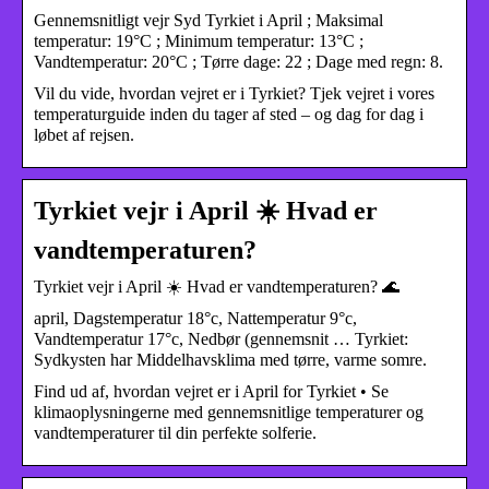
Gennemsnitligt vejr Syd Tyrkiet i April ; Maksimal
temperatur: 19°C ; Minimum temperatur: 13°C ;
Vandtemperatur: 20°C ; Tørre dage: 22 ; Dage med regn: 8.
Vil du vide, hvordan vejret er i Tyrkiet? Tjek vejret i vores
temperaturguide inden du tager af sted – og dag for dag i
løbet af rejsen.
Tyrkiet vejr i April ☀️ Hvad er
vandtemperaturen?
Tyrkiet vejr i April ☀️ Hvad er vandtemperaturen? 🌊
april, Dagstemperatur 18°c, Nattemperatur 9°c,
Vandtemperatur 17°c, Nedbør (gennemsnit … Tyrkiet:
Sydkysten har Middelhavsklima med tørre, varme somre.
Find ud af, hvordan vejret er i April for Tyrkiet • Se
klimaoplysningerne med gennemsnitlige temperaturer og
vandtemperaturer til din perfekte solferie.