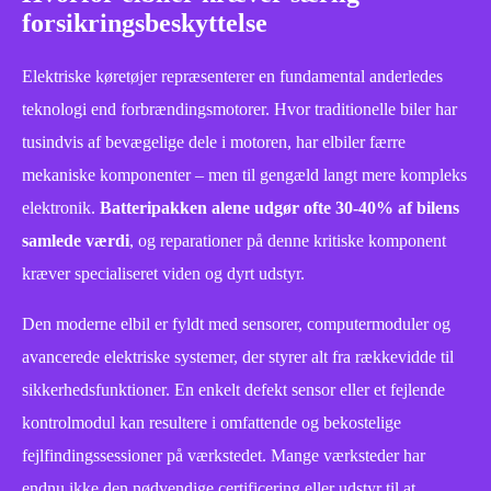
forsikringsbeskyttelse
Elektriske køretøjer repræsenterer en fundamental anderledes
teknologi end forbrændingsmotorer. Hvor traditionelle biler har
tusindvis af bevægelige dele i motoren, har elbiler færre
mekaniske komponenter – men til gengæld langt mere kompleks
elektronik.
Batteripakken alene udgør ofte 30-40% af bilens
samlede værdi
, og reparationer på denne kritiske komponent
kræver specialiseret viden og dyrt udstyr.
Den moderne elbil er fyldt med sensorer, computermoduler og
avancerede elektriske systemer, der styrer alt fra rækkevidde til
sikkerhedsfunktioner. En enkelt defekt sensor eller et fejlende
kontrolmodul kan resultere i omfattende og bekostelige
fejlfindingssessioner på værkstedet. Mange værksteder har
endnu ikke den nødvendige certificering eller udstyr til at