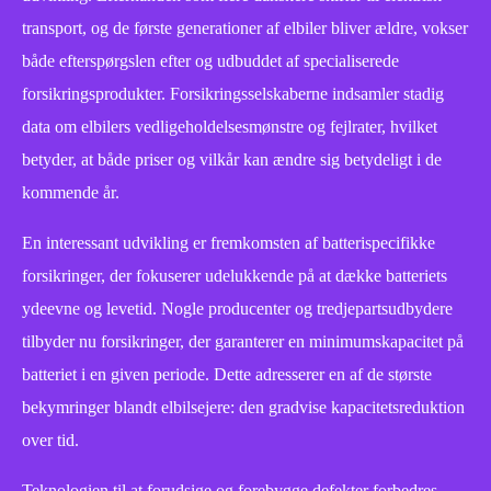
transport, og de første generationer af elbiler bliver ældre, vokser
både efterspørgslen efter og udbuddet af specialiserede
forsikringsprodukter. Forsikringsselskaberne indsamler stadig
data om elbilers vedligeholdelsesmønstre og fejlrater, hvilket
betyder, at både priser og vilkår kan ændre sig betydeligt i de
kommende år.
En interessant udvikling er fremkomsten af batterispecifikke
forsikringer, der fokuserer udelukkende på at dække batteriets
ydeevne og levetid. Nogle producenter og tredjepartsudbydere
tilbyder nu forsikringer, der garanterer en minimumskapacitet på
batteriet i en given periode. Dette adresserer en af de største
bekymringer blandt elbilsejere: den gradvise kapacitetsreduktion
over tid.
Teknologien til at forudsige og forebygge defekter forbedres